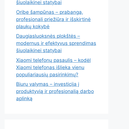
šiuolaikinei statybai
Oribe šampūnas – prabanga,
profesionali priežiūra ir išskirtinė
plaukų kokybė
Daugiasluoksnės plokštės –
modernus ir efektyvus sprendimas
šiuolaikinei statybai
Xiaomi telefonų pasaulis – kodėl
Xiaomi telefonas išlieka vienu
populiariausių pasirinkimų?
Biurų valymas – investicija į
produktyvią ir profesionalią darbo
aplinką