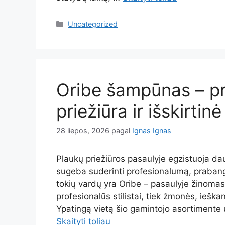
Kategorijos
Uncategorized
Oribe šampūnas – pr
priežiūra ir išskirti
28 liepos, 2026
pagal
Ignas Ignas
Plaukų priežiūros pasaulyje egzistuoja da
sugeba suderinti profesionalumą, prabang
tokių vardų yra Oribe – pasaulyje žinomas
profesionalūs stilistai, tiek žmonės, ieška
Ypatingą vietą šio gamintojo asortimente 
Skaityti toliau