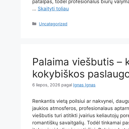
patalpas, todėl profesionalus biurų valy
…
Skaityti toliau
Kategorijos
Uncategorized
Palaima viešbutis – k
kokybiškos paslaugo
6 liepos, 2026
pagal
Ignas Ignas
Renkantis vietą poilsiui ar nakvynei, daug
jaukios atmosferos, profesionalaus aptarn
viešbutis turi atitikti įvairius keliautojų p
romantiškų savaitgalių. Todėl tinkamai pas