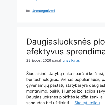
Kategorijos
Uncategorized
Daugiasluoksnės plo
efektyvus sprendimas
28 liepos, 2026
pagal
Ignas Ignas
Šiuolaikinė statybų rinka sparčiai keičias
bei technologijos. Vienas populiariausių p
gyvenamųjų pastatų statybai yra daugiasl
montavimo, puikių šilumos izoliacijos savy
Daugiasluoksnės plokštės leidžia ženkliai
sąnaudas bei užtikrinti …
Skaityti toliau