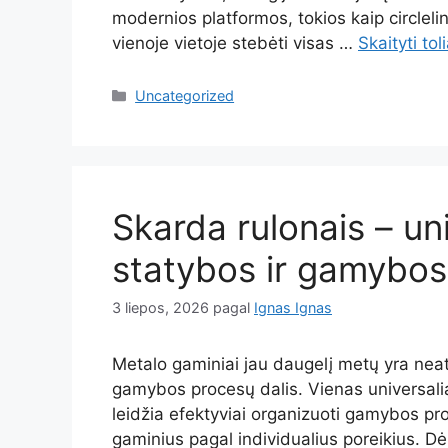
modernios platformos, tokios kaip circleli
vienoje vietoje stebėti visas …
Skaityti tol
Kategorijos
Uncategorized
Skarda rulonais – un
statybos ir gamybos
3 liepos, 2026
pagal
Ignas Ignas
Metalo gaminiai jau daugelį metų yra neat
gamybos procesų dalis. Vienas universalia
leidžia efektyviai organizuoti gamybos proc
gaminius pagal individualius poreikius. Dė