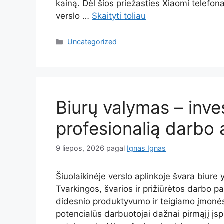
kainą. Dėl šios priežasties Xiaomi telefona
verslo …
Skaityti toliau
Kategorijos
Uncategorized
Biurų valymas – inves
profesionalią darbo 
9 liepos, 2026
pagal
Ignas Ignas
Šiuolaikinėje verslo aplinkoje švara biure
Tvarkingos, švarios ir prižiūrėtos darbo p
didesnio produktyvumo ir teigiamo įmonės į
potencialūs darbuotojai dažnai pirmąjį įs