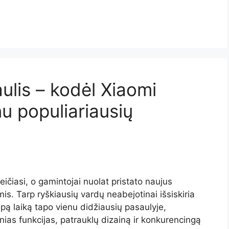
ulis – kodėl Xiaomi
nu populiariausių
eičiasi, o gamintojai nuolat pristato naujus
. Tarp ryškiausių vardų neabejotinai išsiskiria
mpą laiką tapo vienu didžiausių pasaulyje,
nias funkcijas, patrauklų dizainą ir konkurencingą