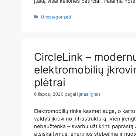
įtaką visai kelionės patirčiai. Palaima hot
Kategorijos
Uncategorized
CircleLink – modern
elektromobilių įkrovi
plėtrai
6 liepos, 2026
pagal
Ignas Ignas
Elektromobilių rinka kasmet auga, o kartu d
valdyti įkrovimo infrastruktūrą. Vien įreng
nebeužtenka – svarbu užtikrinti paprastą 
atsiskaitymus, energijos stebėjimą ir nuo