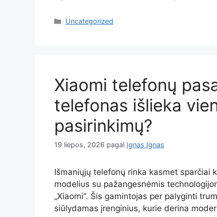
Kategorijos
Uncategorized
Xiaomi telefonų pasa
telefonas išlieka vie
pasirinkimų?
19 liepos, 2026
pagal
Ignas Ignas
Išmaniųjų telefonų rinka kasmet sparčiai k
modelius su pažangesnėmis technologijomis
„Xiaomi“. Šis gamintojas per palyginti tru
siūlydamas įrenginius, kurie derina moder