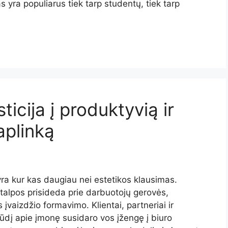
s yra populiarus tiek tarp studentų, tiek tarp
ticija į produktyvią ir
aplinką
 yra kur kas daugiau nei estetikos klausimas.
atalpos prisideda prie darbuotojų gerovės,
vaizdžio formavimo. Klientai, partneriai ir
pūdį apie įmonę susidaro vos įžengę į biuro