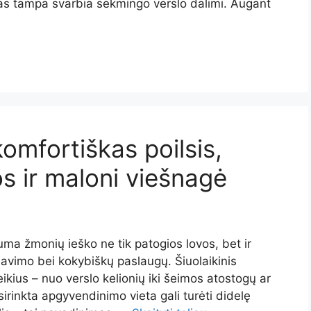
mas tampa svarbia sėkmingo verslo dalimi. Augant
omfortiškas poilsis,
s ir maloni viešnagė
uma žmonių ieško ne tik patogios lovos, bet ir
avimo bei kokybiškų paslaugų. Šiuolaikinis
oreikius – nuo verslo kelionių iki šeimos atostogų ar
irinkta apgyvendinimo vieta gali turėti didelę