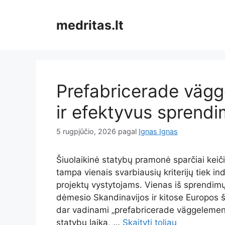
Pereiti
prie
medritas.lt
turinio
Prefabricerade vägg
ir efektyvus sprendi
5 rugpjūčio, 2026
pagal
Ignas Ignas
Šiuolaikinė statybų pramonė sparčiai keiči
tampa vienais svarbiausių kriterijų tiek i
projektų vystytojams. Vienas iš sprendimų,
dėmesio Skandinavijos ir kitose Europos š
dar vadinami „prefabricerade väggelement 
statybų laiką, …
Skaityti toliau