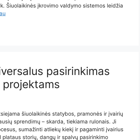
nk. Šiuolaikinės įkrovimo valdymo sistemos leidžia
iau
iversalus pasirinkimas
 projektams
siejama šiuolaikinės statybos, pramonės ir įvairių
usių sprendimų – skarda, tiekiama rulonais. Ji
esus, sumažinti atliekų kiekį ir pagaminti įvairius
l plataus storių, dangų ir spalvų pasirinkimo