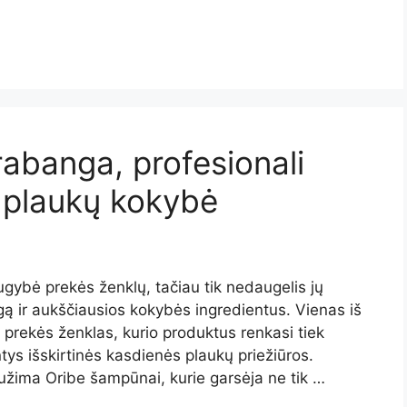
abanga, profesionali
nė plaukų kokybė
ugybė prekės ženklų, tačiau tik nedaugelis jų
ą ir aukščiausios kokybės ingredientus. Vienas iš
 prekės ženklas, kurio produktus renkasi tiek
ntys išskirtinės kasdienės plaukų priežiūros.
užima Oribe šampūnai, kurie garsėja ne tik …