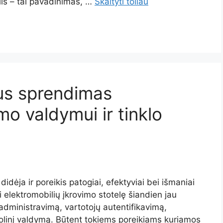
elis – tai pavadinimas, …
Skaityti toliau
us sprendimas
mo valdymui ir tinklo
idėja ir poreikis patogiai, efektyviai bei išmaniai
ti elektromobilių įkrovimo stotelę šiandien jau
administravimą, vartotojų autentifikavimą,
tolinį valdymą. Būtent tokiems poreikiams kuriamos