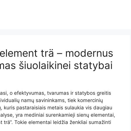
element trä – modernus
mas šiuolaikinei statybai
asi, o efektyvumas, tvarumas ir statybos greitis
ndividualių namų savininkams, tiek komercinių
 kuris pastaraisiais metais sulaukia vis daugiau
alyse, yra mediniai surenkamieji sienų elementai,
trä“. Tokie elementai leidžia ženkliai sumažinti